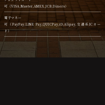
可（VISA,Master,AMEX,JCB,Diners）
電子マネー
可（PayPay,LINE Pay,QUICPay,iD,Alipay,交通系ICカー
ド）